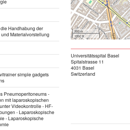
rgie
n die Handhabung der
300 m
und Materialvorstellung
1000 ft
Universitätsspital Basel
Spitalstrasse 11
4031 Basel
Switzerland
vitrainer simple gadgets
ans
nes Pneumoperitoneums -
en mit laparoskopischen
unter Videokontrolle - HF-
bungen - Laparoskopische
e - Laparoskopische
omie