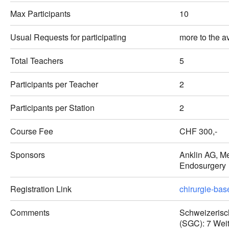
Max Participants
10
Usual Requests for participating
more to the av
Total Teachers
5
Participants per Teacher
2
Participants per Station
2
Course Fee
CHF 300,-
Sponsors
Anklin AG, Me
Endosurgery
Registration Link
chirurgie-bas
Comments
Schweizerisch
(SGC): 7 Wei