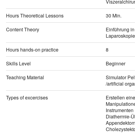
Viszeralchiru
Hours Theoretical Lessons
30 Min.
Content Theory
Einführung i
Laparoskopie 
Hours hands-on practice
8
Skills Level
Beginner
Teaching Material
Simulator Pel
/artificial org
Types of excercises
Erstellen ei
Manipulation
Instrumenten 
Diathermie-Ü
Appendektomi
Cholezystekt