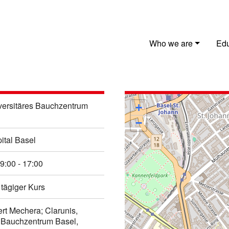
Who we are
Edu
iversitäres Bauchzentrum
+
−
pital Basel
9:00 - 17:00
1 tägiger Kurs
rt Mechera; Clarunis,
s Bauchzentrum Basel,