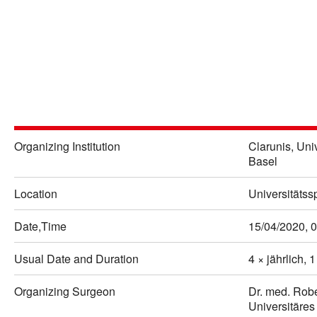
Swiss-MIS
Basler Laparoskopiekurs
Organizing Institution
Clarunis, Un
Basel
Location
Universitätss
Date,Time
15/04/2020, 0
Usual Date and Duration
4 × jährlich, 
Organizing Surgeon
Dr. med. Robe
Universitäre