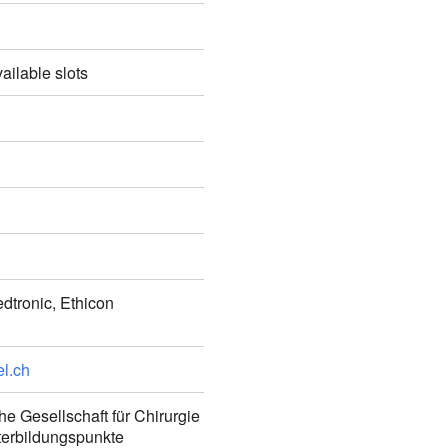
ailable slots
dtronic, Ethicon
el.ch
e Gesellschaft für Chirurgie
terbildungspunkte