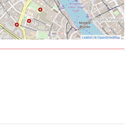
Leaflet
| ©
OpenStreetMap