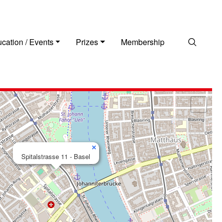
Search
cation / Events
Prizes
Membership
×
Spitalstrasse 11 - Basel